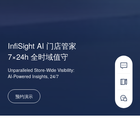
InfiSight AI 门店管家
7×24h 全时域值守
Unparalleled Store-Wide Visibility:
AI-Powered Insights, 24/7
预约演示