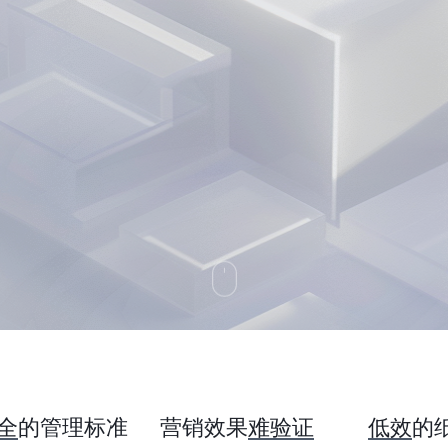
全
的管理标准
营销效果
难验证
低效
的