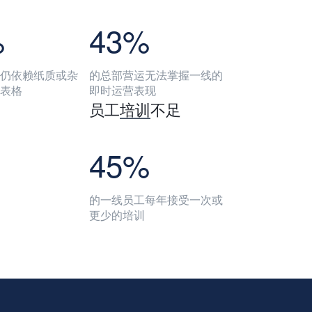
%
43%
仍依赖纸质或杂
的总部营运无法掌握一线的
l 表格
即时运营表现
员工
培训
不足
45%
的一线员工每年接受一次或
更少的培训