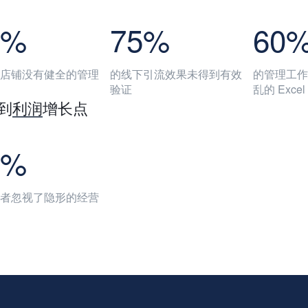
0%
75%
60
店铺没有健全的管理
的线下引流效果未得到有效
的管理工作
验证
乱的 Exce
到
利润
增长点
8%
者忽视了隐形的经营