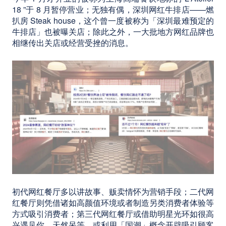
18 ”于 8 月暂停营业；无独有偶，深圳网红牛排店——燃
扒房 Steak house，这个曾一度被称为「深圳最难预定的
牛排店」也被曝关店；除此之外，一大批地方网红品牌也
相继传出关店或经营受挫的消息。
初代网红餐厅多以讲故事、贩卖情怀为营销手段；二代网
红餐厅则凭借诸如高颜值环境或者制造另类消费者体验等
方式吸引消费者；第三代网红餐厅或借助明星光环如很高
兴遇见你、天然呆等，或利用「国潮」概念开辟吸引顾客