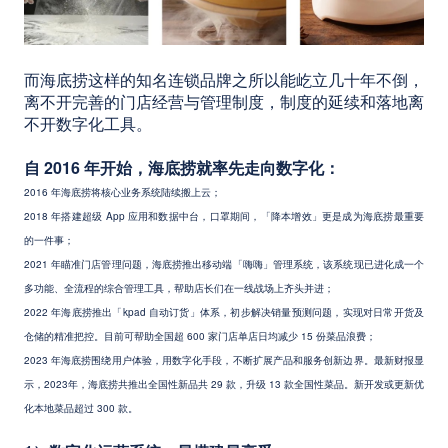
而海底捞这样的知名连锁品牌之所以能屹立几十年不倒，
离不开完善的门店经营与管理制度，制度的延续和落地离
不开数字化工具。
自 2016 年开始，海底捞就率先走向数字化：
2016 年海底捞将核心业务系统陆续搬上云；
2018 年搭建超级 App 应用和数据中台，口罩期间，「降本增效」更是成为海底捞最重要
的一件事；
2021 年瞄准门店管理问题，海底捞推出移动端「嗨嗨」管理系统，该系统现已进化成一个
多功能、全流程的综合管理工具，帮助店长们在一线战场上齐头并进；
2022 年海底捞推出「kpad 自动订货」体系，初步解决销量预测问题，实现对日常开货及
仓储的精准把控。目前可帮助全国超 600 家门店单店日均减少 15 份菜品浪费；
2023 年海底捞围绕用户体验，用数字化手段，不断扩展产品和服务创新边界。最新财报显
示，2023年，海底捞共推出全国性新品共 29 款，升级 13 款全国性菜品。新开发或更新优
化本地菜品超过 300 款。