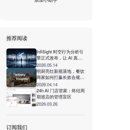
推荐阅读
InfiSight 时空行为分析引
擎正式发布，让 AI 真正
理解现场的每一个连续行
2026.05.14
为
明厨亮灶新规落地，餐饮
商家如何打赢长效合规打
赢保卫战？
2026.04.14
24h AI 门店管家：终结周
期巡店的管理盲区
2026.03.26
订阅我们