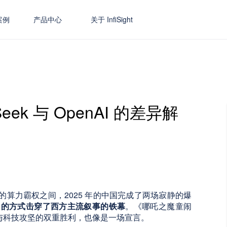
案例
产品中心
关于 InfiSight
ek 与 OpenAI 的差异解
室的算力霸权之间，2025 年的中国完成了两场寂静的爆
各自的方式击穿了西方主流叙事的铁幕
。《哪吒之魔童闹
突围与科技攻坚的双重胜利，也像是一场宣言。