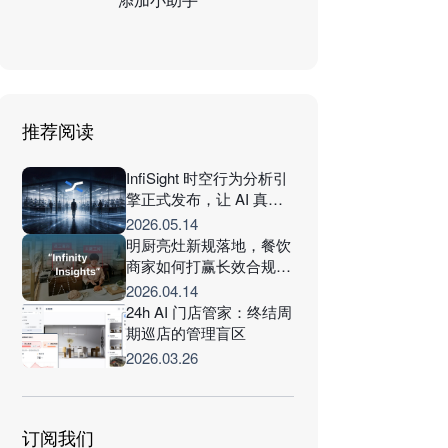
推荐阅读
InfiSight 时空行为分析引
擎正式发布，让 AI 真正
理解现场的每一个连续行
2026.05.14
为
明厨亮灶新规落地，餐饮
商家如何打赢长效合规打
赢保卫战？
2026.04.14
24h AI 门店管家：终结周
期巡店的管理盲区
2026.03.26
订阅我们