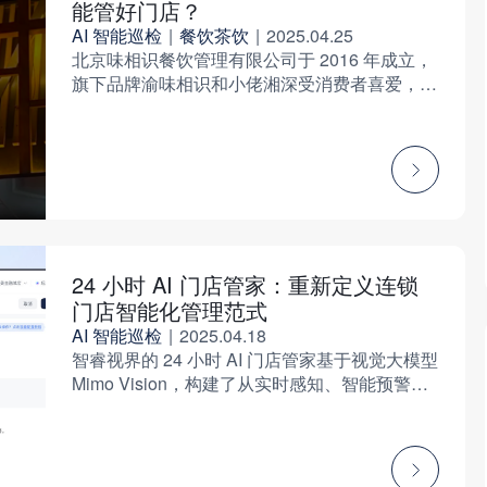
能管好门店？
AI 智能巡检
|
餐饮茶饮
|
2025.04.25
北京味相识餐饮管理有限公司于 2016 年成立，
旗下品牌渝味相识和小佬湘深受消费者喜爱，让
美味触手可及是品牌始终秉持的一个简单而真诚
的理念。
24 小时 AI 门店管家：重新定义连锁
门店智能化管理范式
AI 智能巡检
|
2025.04.18
智睿视界的 24 小时 AI 门店管家基于视觉大模型
Mimo Vision，构建了从实时感知、智能预警到
整改追踪的全链路管理中枢。该系统深度融合多
模态 AI 技术与行业 Know-How，通过 7×24 小
时自动化监测、动态规则引擎与可视化分析看
板，助力企业实现从「人盯人」到「AI 管店」