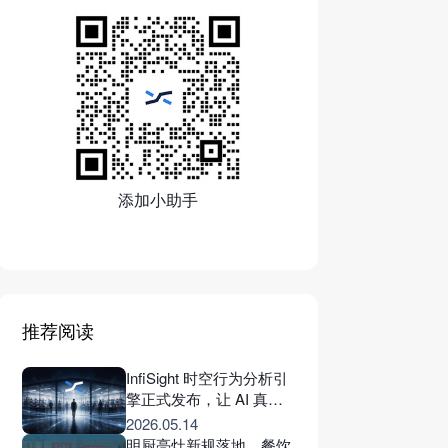
添加小助手
推荐阅读
InfiSight 时空行为分析引
擎正式发布，让 AI 真正
理解现场的每一个连续行
2026.05.14
为
明厨亮灶新规落地，餐饮