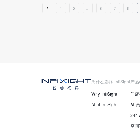
1
2
...
6
7
8
为什么选择 InfiSight
产品
Why InfiSight
门店
AI at InfiSight
AI
24h
空间