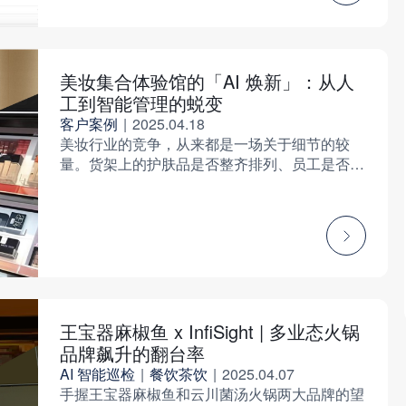
的质变升级。
美妆集合体验馆的「AI 焕新」：从人
工到智能管理的蜕变
客户案例
|
2025.04.18
美妆行业的竞争，从来都是一场关于细节的较
量。货架上的护肤品是否整齐排列、员工是否时
刻保持专业形象、顾客是否能随时找到服务人员
——这些看似琐碎的细节，却直接影响着顾客的
消费体验和品牌的口碑。
王宝器麻椒鱼 x InfiSight | 多业态火锅
品牌飙升的翻台率
AI 智能巡检
|
餐饮茶饮
|
2025.04.07
手握王宝器麻椒鱼和云川菌汤火锅两大品牌的望