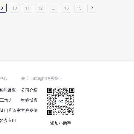
9
10
11
12
...
18
19
中心
关于 InfiSight
联系我们
智能督查
公司介绍
 员工培训
智睿博客
 AI 门店管家
客户案例
客流应用
添加小助手