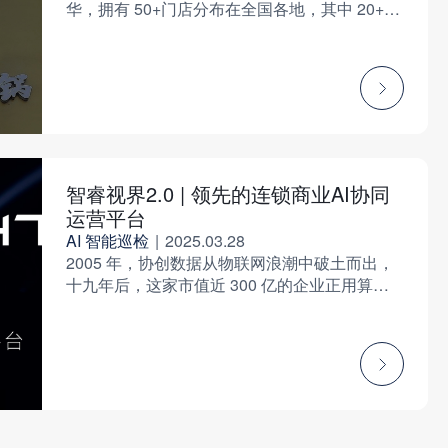
华，拥有 50+门店分布在全国各地，其中 20+直
营店，另外 30+ 是加盟店。在与望华的交流的
过程中，我们发现望华其实非常注重门店日常运
营的标准化管理，会要求门店员工每天做好餐
前、餐中、开关店和卫生间检查。因为不得其
法，所以标准化管理始终无法很好地落地。
智睿视界2.0 | 领先的连锁商业AI协同
运营平台
AI 智能巡检
|
2025.03.28
2005 年，协创数据从物联网浪潮中破土而出，
十九年后，这家市值近 300 亿的企业正用算力
为实体商业注入新活力。在这座算力熔炉中，
InfiSight 智睿视界如同觉醒的商业大脑：训推一
体算力云是它的「神经中枢」，自研视觉大模型
Mimo Vision 则是它的「火眼金睛」——从门店
垃圾桶满溢到吧台上一袋物料的包装是什么品
牌，都逃不过 Mimo 的凝视。